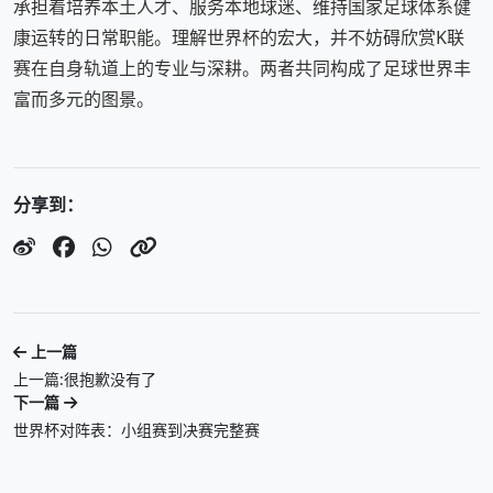
承担着培养本土人才、服务本地球迷、维持国家足球体系健
康运转的日常职能。理解世界杯的宏大，并不妨碍欣赏K联
赛在自身轨道上的专业与深耕。两者共同构成了足球世界丰
富而多元的图景。
分享到：
上一篇
上一篇:很抱歉没有了
下一篇
世界杯对阵表：小组赛到决赛完整赛