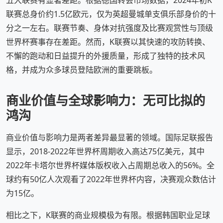
五大联赛有显著差距。根据德国转会市场数据，2024年初K
联赛总身价约1.5亿欧元，仅为英超曼城单支俱乐部身价的十
分之一左右。联赛节奏、身体对抗强度及比赛观赏性与顶级
世界杯赛事存在差距。然而，K联赛以其快速的攻防转换、
不懈的跑动和日益提升的外援质量，形成了独特的技术风
格，并成为众多球员登陆欧洲的重要跳板。
商业价值与全球影响力：无可比拟的
鸿沟
商业价值与影响力是两者差异最显著的领域。国际足联报告
显示，2018-2022年世界杯周期收入高达75亿美元，其中
2022年卡塔尔世界杯媒体版权收入占周期总收入的56%。全
球约有50亿人次观看了2022年世界杯内容，决赛观众数估计
为15亿。
相比之下，K联赛的商业规模极为有限。根据韩国职业足球