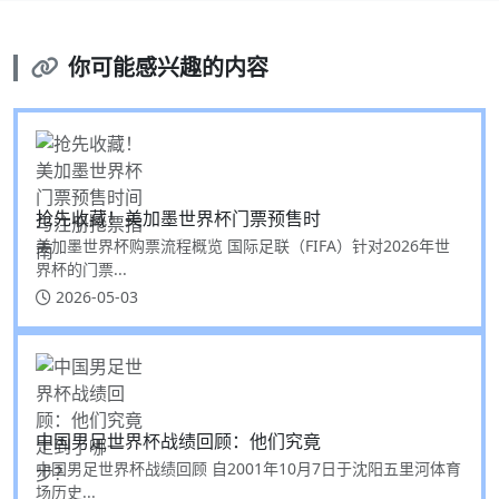
你可能感兴趣的内容
抢先收藏！美加墨世界杯门票预售时
美加墨世界杯购票流程概览 国际足联（FIFA）针对2026年世
界杯的门票...
2026-05-03
中国男足世界杯战绩回顾：他们究竟
中国男足世界杯战绩回顾 自2001年10月7日于沈阳五里河体育
场历史...