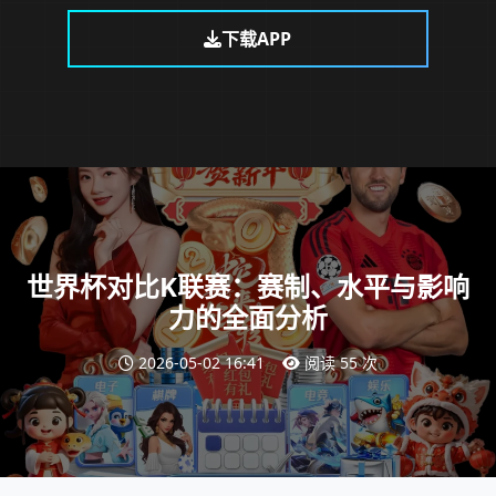
下载APP
世界杯对比K联赛：赛制、水平与影响
力的全面分析
2026-05-02 16:41
阅读 55 次