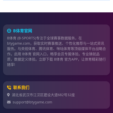
B体育官网
B体育 (B-SPORTS)专注于全球赛事数据服务，在
btygame.com，获取实时赛事推送、个性化推荐与一站式资讯
服务。与央视体育、腾讯体育、咪咕体育等顶级媒体平台战略合
作。启用 B体育 官网入口，畅享会员专属体验。专业铸就品
质，数据定义体验。立即下载 B体育 官方APP，让体育精彩随行
随享!
联系我们
湖北省武汉市江汉区建设大道682号32座
support@btygame.com