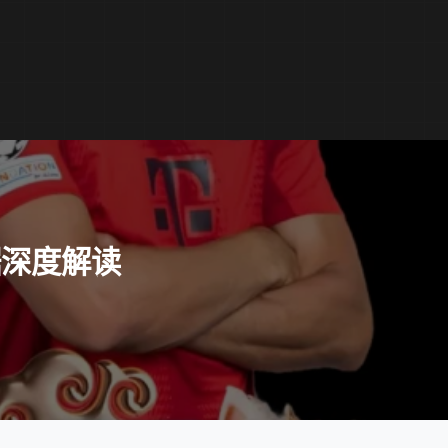
据深度解读