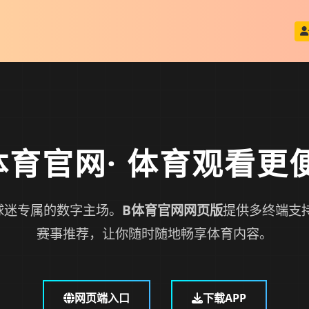
体育官网
· 体育观看更
球迷专属的数字主场。
B体育官网网页版
提供多终端支
赛事推荐，让你随时随地畅享体育内容。
网页端入口
下载APP