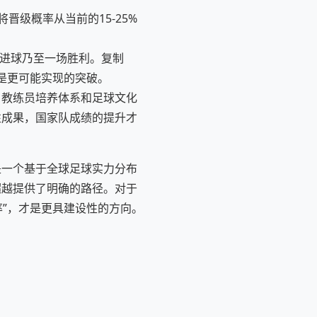
晋级概率从当前的15-25%
进球乃至一场胜利。复制
，是更可能实现的突破。
、教练员培养体系和足球文化
性成果，国家队成绩的提升才
是一个基于全球足球实力分布
超越提供了明确的路径。对于
率”，才是更具建设性的方向。