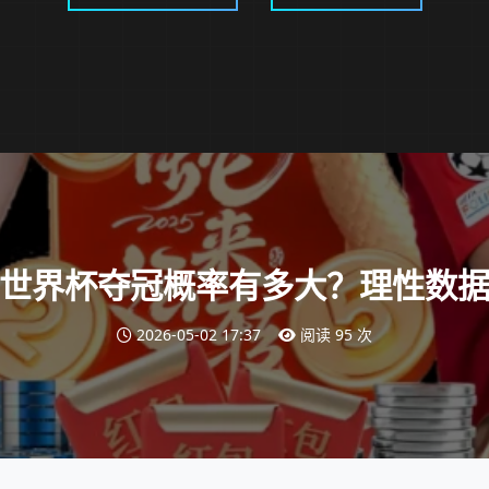
世界杯夺冠概率有多大？理性数
2026-05-02 17:37
阅读 95 次