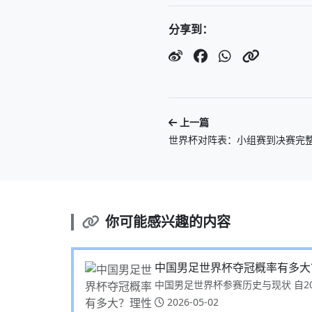
分享到：
上一篇
世界杯对阵表：小组赛到决赛完
你可能感兴趣的内容
中国男足世界杯夺冠概率有多大
中国男足世界杯参赛历史与现状 自20
2026-05-02