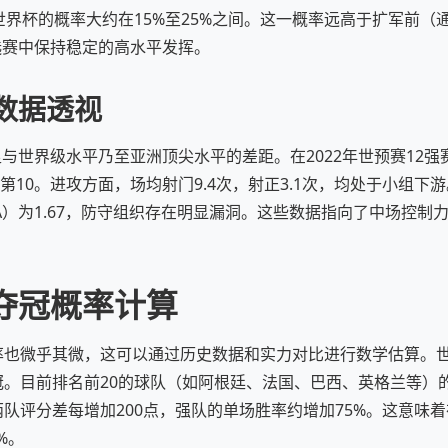
年世界杯的概率大约在15%至25%之间。这一概率远高于扩军前（
选赛中保持稳定的高水平发挥。
数据透视
与世界级水平乃至亚洲顶尖水平的差距。在2022年世预赛12
名第10。进攻方面，场均射门9.4次，射正3.1次，均处于小组下游
GA）为1.67，防守组织存在明显漏洞。这些数据指向了中场控制
夺冠概率计算
率也微乎其微，这可以通过历史数据和实力对比进行数学估算。
冠。目前排名前20的球队（如阿根廷、法国、巴西、英格兰等）的
统下，两队评分差每增加200点，强队的单场胜率约增加75%。这意
%。