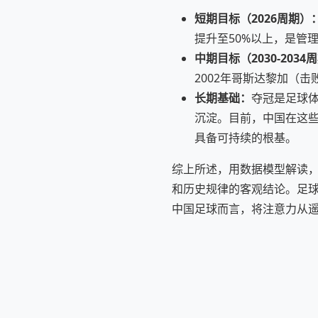
短期目标（2026周期）
提升至50%以上，是管
中期目标（2030-2034
2002年哥斯达黎加（
长期基础：
夺冠是足球
沉淀。目前，中国在这
具备可持续的根基。
综上所述，用数据模型解读
和历史规律的客观结论。足
中国足球而言，将注意力从遥