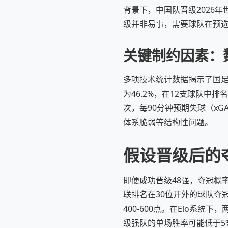
背景下，中国队晋级2026
级并非易事，需要球队在预
关键制约因素：
多项技术统计数据揭示了国足
为46.2%，在12支球队中排
次，每90分钟预期失球（x
体系脆弱等结构性问题。
假设晋级后的
即便成功晋级48强，夺冠概
联排名在30位开外的球队夺
400-600点。在Elo系
级强队的单场胜率可能低于5