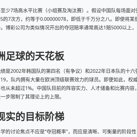
至少7场高水平比赛（小组赛及淘汰赛）。假设中国队每场面对
05的7次方，约等于0.00000078，即低于千万分之八。即使
。博彩公司为类似情况开出的夺冠赔率通常高达1赔5000以上
洲足球的天花板
绩是2002年韩国队的第四名（有争议）和2022年日本队的十
第19，队内拥有大量在欧洲顶级联赛效力的球员。即便如此，权威足
也从未超过1%。中国队目前的阵容实力、人才储备和比赛内容
进一步限制了其理论上的上限。
现实的目标阶梯
学的讨论焦点不应是“夺冠概率”，而应是清晰、可衡量的阶段性